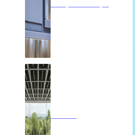
Isolatieglas of vacuümglas
Panoramah!