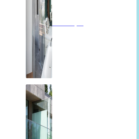
Badkamerglas
Balkon of overkapping