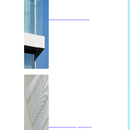
Glazen balustrades
Glazen dak op maat