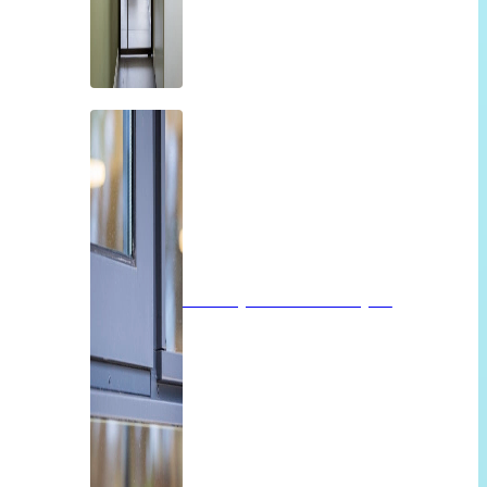
Isolatieglas of vacuümglas