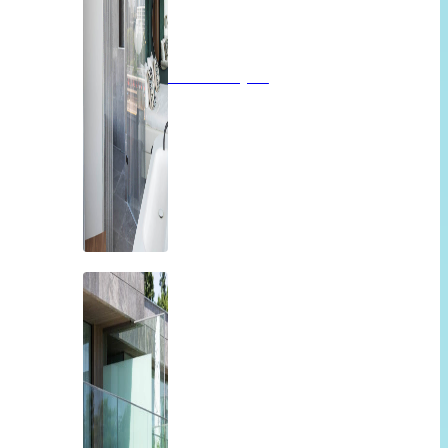
Badkamerglas
Balkon of overkapping