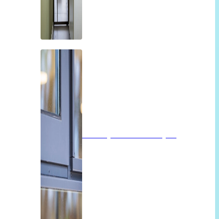
Isolatieglas of vacuümglas