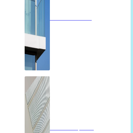
Glazen balustrades
Glazen dak op maat