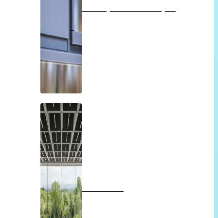
Isolatieglas of vacuümglas
Panoramah!