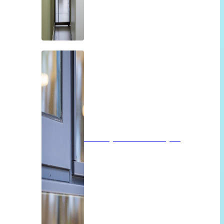
Isolatieglas of vacuümglas