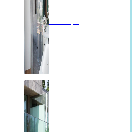
Badkamerglas
Balkon of overkapping