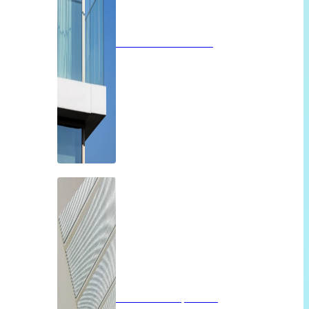
Glazen balustrades
Glazen dak op maat