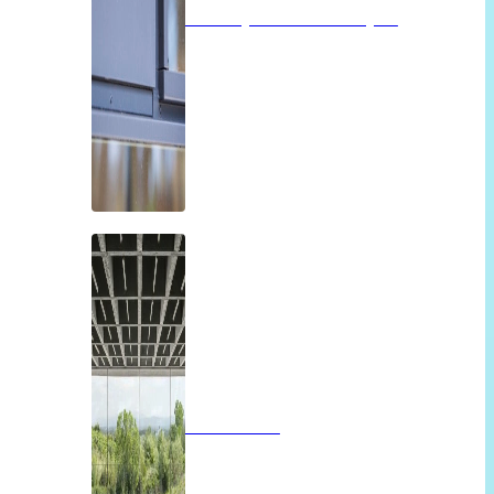
Isolatieglas of vacuümglas
Panoramah!