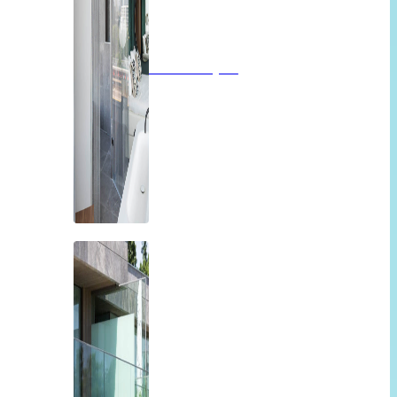
Badkamerglas
Balkon of overkapping