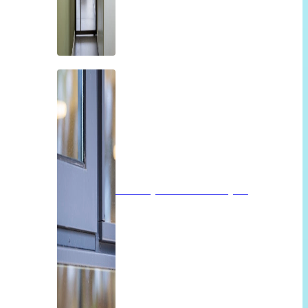
Isolatieglas of vacuümglas