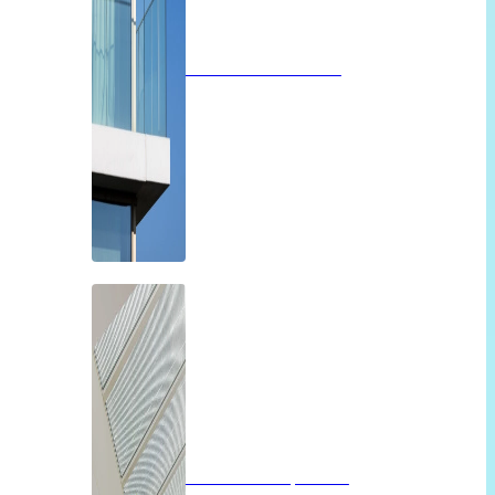
Glazen balustrades
Glazen dak op maat