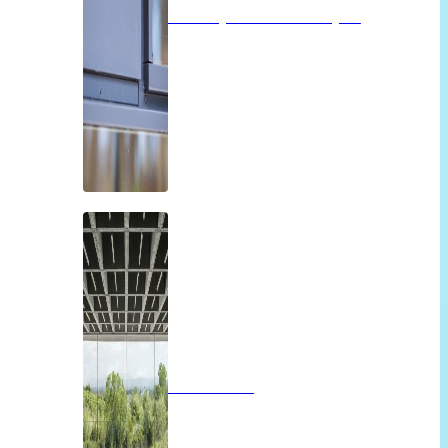
Isolatieglas of vacuümglas
Panoramah!