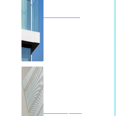
Glazen balustrades
Glazen dak op maat