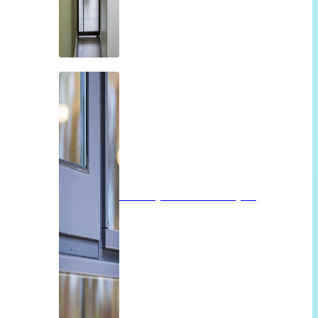
Isolatieglas of vacuümglas