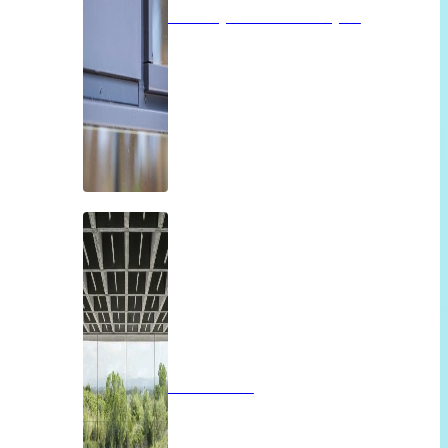
Isolatieglas of vacuümglas
Panoramah!