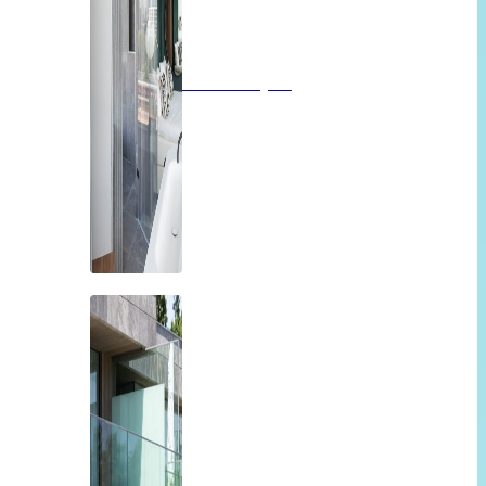
Badkamerglas
Balkon of overkapping