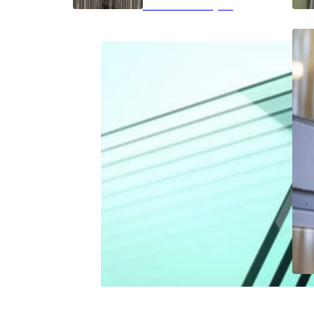
Brandwerend glas
Glassoorten