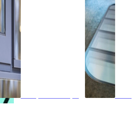
Isolatieglas of vacuümglas
Vloeren