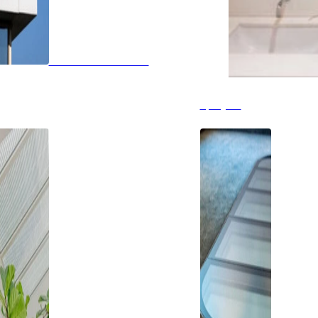
Glazen balustrades
Spiegels