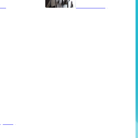
ah!
Wandbekleding
eglazing