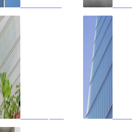
Glazen balustrades
Panoram
Glazen dak op maat
Profilit b