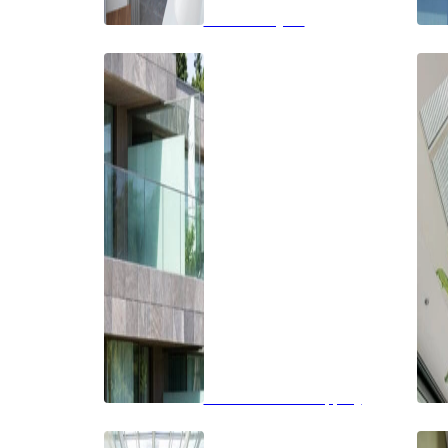
Badkamerglas
Balkon of overkapping