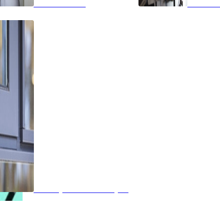
Glazen deuren
Wandbekl
Isolatieglas of vacuümglas