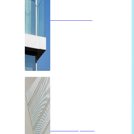
Glazen balustrades
Glazen dak op maat