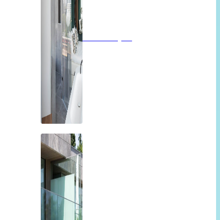
Badkamerglas
Balkon of overkapping