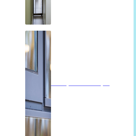
Isolatieglas of vacuümglas