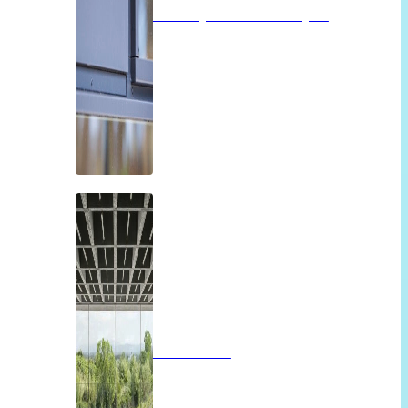
Isolatieglas of vacuümglas
Panoramah!