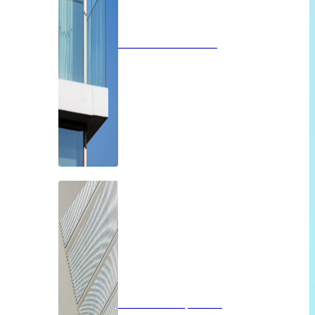
Glazen balustrades
Glazen dak op maat