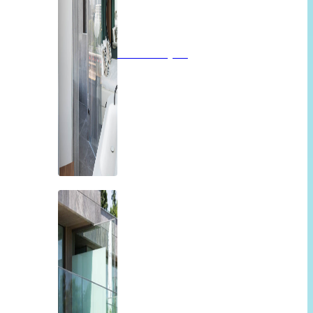
Badkamerglas
Balkon of overkapping