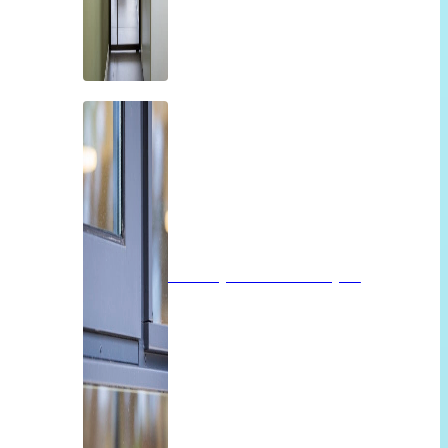
Isolatieglas of vacuümglas