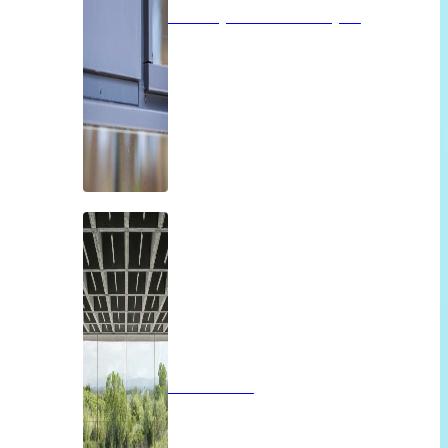
Isolatieglas of vacuümglas
Panoramah!