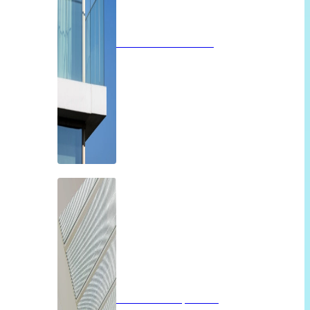
Glazen balustrades
Glazen dak op maat