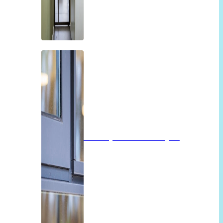
Isolatieglas of vacuümglas