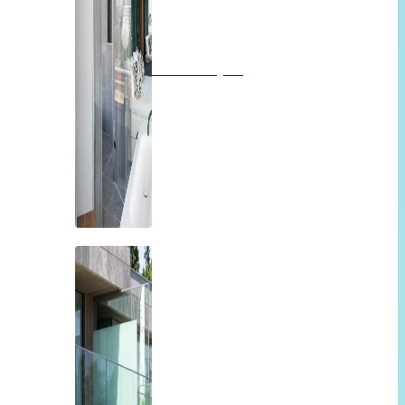
Badkamerglas
Balkon of overkapping