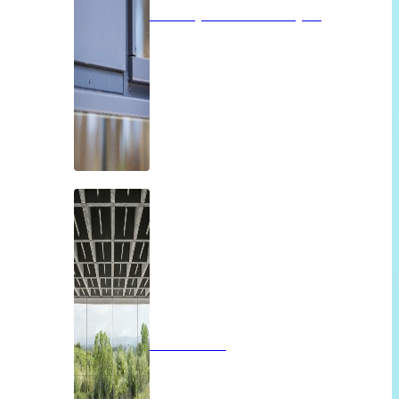
Isolatieglas of vacuümglas
Panoramah!